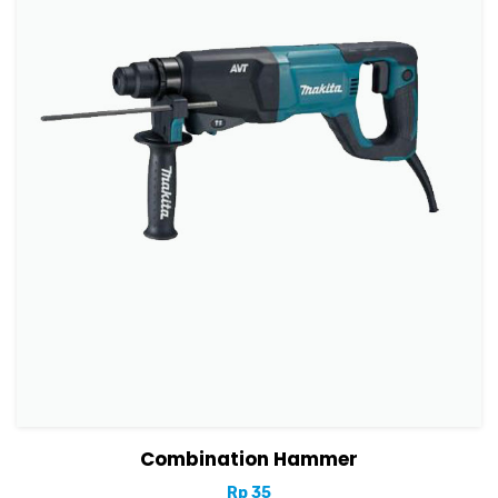
View Details
Tambah ke keranjang
Combination Hammer
Rp
35