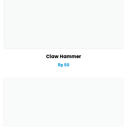
View Details
Tambah ke keranjang
Claw Hammer
Rp
50