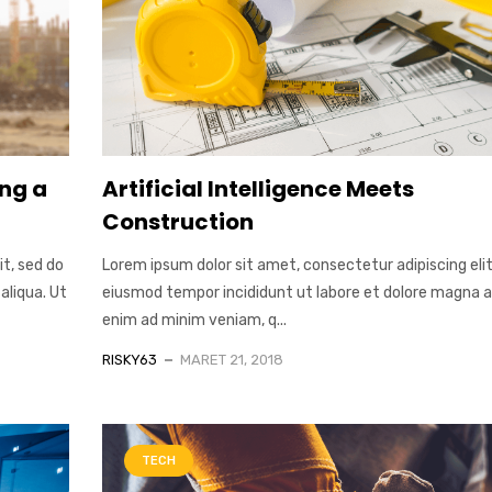
ng a
Artificial Intelligence Meets
Construction
it, sed do
Lorem ipsum dolor sit amet, consectetur adipiscing elit
aliqua. Ut
eiusmod tempor incididunt ut labore et dolore magna al
enim ad minim veniam, q...
RISKY63
MARET 21, 2018
TECH