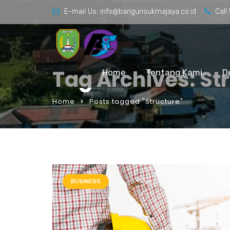
E-mail Us:
info@bangunsukmajaya.co.id
Call
Tag Archives: St
Home
Tentang Kami
D
Home
Posts tagged "Structure"
BUSINESS