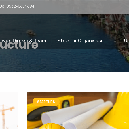
 Us:
0532-6654684
ructure
ewan Direksi & Team
Struktur Organisasi
Unit U
STARTUPS