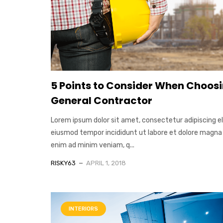
5 Points to Consider When Choosi
General Contractor
Lorem ipsum dolor sit amet, consectetur adipiscing el
eiusmod tempor incididunt ut labore et dolore magna 
enim ad minim veniam, q...
RISKY63
APRIL 1, 2018
INTERIORS